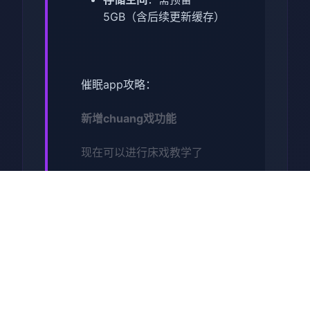
5GB（含后续更新缓存）
催眠app攻略：
新增chuang戏功能
现在可以进行床戏教学了
体育仓库和保健室均可触发
chuang戏，但目前体育仓库尚
未实装
保健室原本计划在特定时机解
锁，但为方便进度报告版体
验，现调整为角色等级≥10时
开放