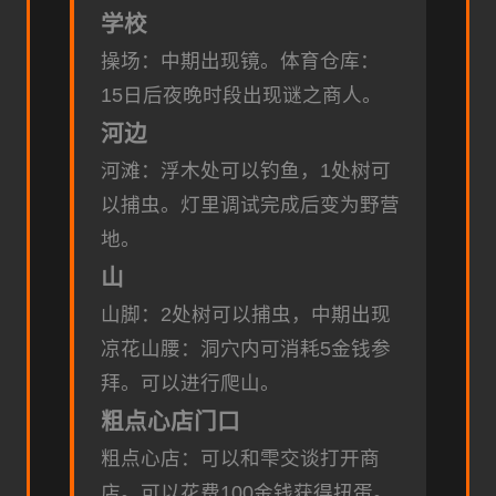
学校
操场：中期出现镜。
体育仓库：
15日后夜晚时段出现谜之商人。
河边
河滩：浮木处可以钓鱼，1处树可
以捕虫。灯里调试完成后变为野营
地。
山
山脚：2处树可以捕虫，中期出现
凉花
山腰：洞穴内可消耗5金钱参
拜。可以进行爬山。
粗点心店门口
粗点心店：可以和雫交谈打开商
店。可以花费100金钱获得扭蛋。