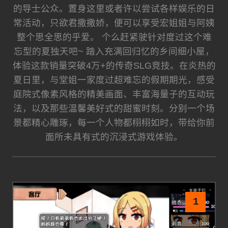
的导士公众。置身这里或者许以尝试各样娱乐的日
常活动，只欲君撒撒娇，便可以享受宏姐姐与阿姨
整个思全思的乎爱。 个么赶紧驶针对度过这个难
忘型的夏独天吧~ 踏入充满回归忆的乡间细小屋，
体验这款销量突破4万+的传奇SLG竞技。在炎热的
夏日里，与堂姐一家度过超难忘的假期期光，感受
庭院式像素风格的精美画面、丰富海量子的互动玩
法，以及那些温馨美好式的甜蜜时刻。分别一个场
景都精心雕琢，每一个人物都栩栩如时，带给你前
面所未具有式的沉浸式游戏体验。
1