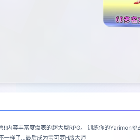
!内容丰富度爆表的超大型RPG。 训练你的Yarimon挑战
一样了...最后成为宝可梦H版大师