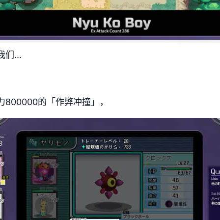
们...
力800000的「作弊冲撞」，