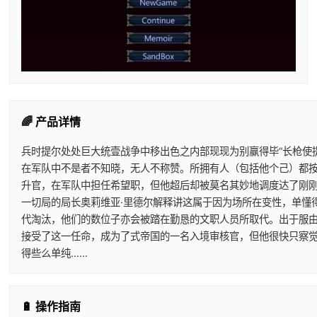
🌈 产品详情
兵时提尔处处巨大统壹战争中移出色之内部现现为别赢得毕“长枪使
在军队中不是者不知晓，无人不称赞。所拥有人（包括他个己）都
升官，在军队中担任希望职，但他超后却被莫名其妙地调度达了刚
一切局的局长奥莉维亚·里德尔解释讲这属于因为场所在变性，单懂
代淘汰，他们的数位子亦会被踏在勤恳的文职人员所取代。出于服
接受了这一任命，成为了式帝国的一名入境审核官，但他很快只察
得些么单纯……
🔋 操作指南