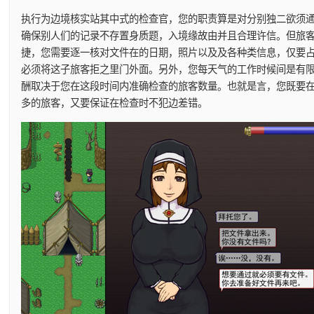
执行为边境核实站其中式的检查官，您的职责算是对分别独二欲须
确保别人们的记录不存置身质题，入境缘故由并且合理许信。但旅
捷，您需要逐一核对文件在的日期，照片以及及各种类信息，仅要
必须将这子旅客拒之里门外面。另外，您每天气的工作时候间是有
酬取决于您在这段时间内准确检查的旅客数量。也就是言，您既要
多的旅客，又要保证在检查时不犯边差错。