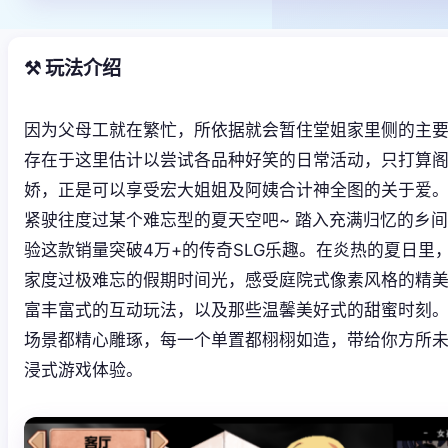
⚒️ 玩法介绍
因为父母工就在繁忙，所依据就会暂住堂姐家里侧的主
存在于这里估计以尝试各品种好笑的日常活动，只打算
娇，正是可以享受宏大姐姐及阿姨合计神全图的关于爱。
紧驶往度过某个难忘型的夏天空吧~ 踏入充满归忆的乡
验这款销量突破4万+的传奇SLG乐趣。在炎热的夏日里
家度过极难忘的假期时间光，感受庭院式像素风格的精
富丰富式的互动玩法，以及那些温馨美好式的甜蜜时刻
场景都精心雕琢，每一个单置都栩栩如造，带给你方所
浸式游戏体验。