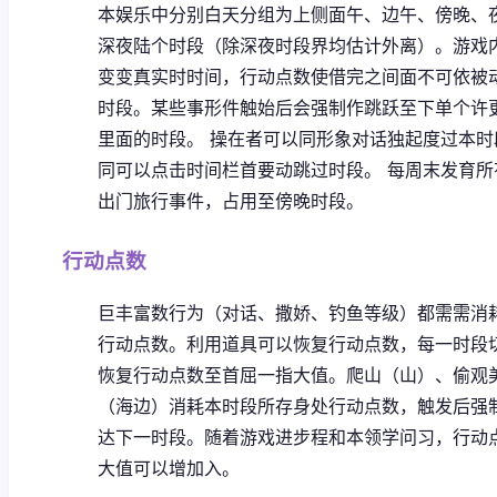
本娱乐中分别白天分组为上侧面午、边午、傍晚、
深夜陆个时段（除深夜时段界均估计外离）。
游戏
变变真实时时间，行动点数使借完之间面不可依被
时段。
某些事形件触始后会强制作跳跃至下单个许
里面的时段。
操在者可以同形象对话独起度过本时
同可以点击时间栏首要动跳过时段。
每周末发育所
出门旅行事件，占用至傍晚时段。
行动点数
巨丰富数行为（对话、撒娇、钓鱼等级）都需需消
行动点数。
利用道具可以恢复行动点数，每一时段
恢复行动点数至首屈一指大值。
爬山（山）、偷观
（海边）消耗本时段所存身处行动点数，触发后强
达下一时段。
随着游戏进步程和本领学问习，行动
大值可以增加入。