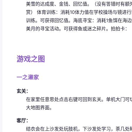
美雪的达成度、金钱、回忆值。（没有答错时有额
赏）
体育训练：消耗10体力值在学校操场与镜进行
训练。可获得回忆值。
海底寻宝：消耗1鱼饵在海
美月的寻宝活动。可获得鱼或迷之碎片。
拍拍卡：
游戏之图
一之濑家
玄关：
在家里任意思处点击右键可回到玄关。
单机大门可
大地图界面。
客厅：
结衣会在上沙发处玩肢机，下沙发处学习，茶几处