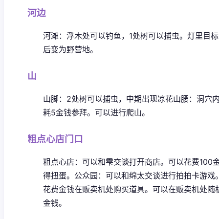
河边
河滩：浮木处可以钓鱼，1处树可以捕虫。灯里目标
后变为野营地。
山
山脚：2处树可以捕虫，中期出现凉花
山腰：洞穴
耗5金钱参拜。可以进行爬山。
粗点心店门口
粗点心店：可以和雫交谈打开商店。可以花费100
得扭蛋。
公众园：可以和绵太交谈进行拍拍卡游戏
花费金钱在贩卖机处购买道具。可以在贩卖机处随
金钱。