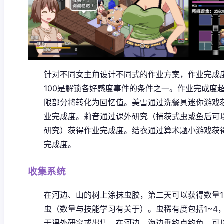
针对不同女主角设计不同式的作业方案，
作业完成
100是解锁各好感度事件的条件之一。
作业完成度
限部分将转化为回忆值。
美雪通过洗餐具迷你游戏
业完成度。
莉音通过课外研究（捕获式虫或鱼后可
研究）获得作业完成度。
结衣通过算术题小游戏获
完成度。
收集系统
在河边、山的树上涂抹虫胶，第二天可以获得数量1
虫（数量与技能学习有关于）。虫稀有度包括1~4
于课外研究或出售。
在河边、海边垂钓点钓鱼，可