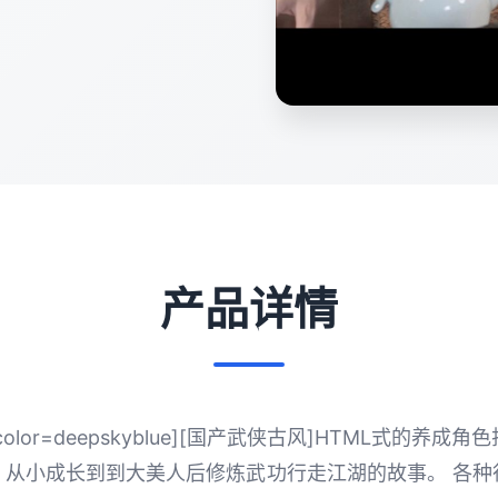
产品详情
lor=deepskyblue][国产武侠古风]HTML式的养成角
，从小成长到到大美人后修炼武功行走江湖的故事。 各种