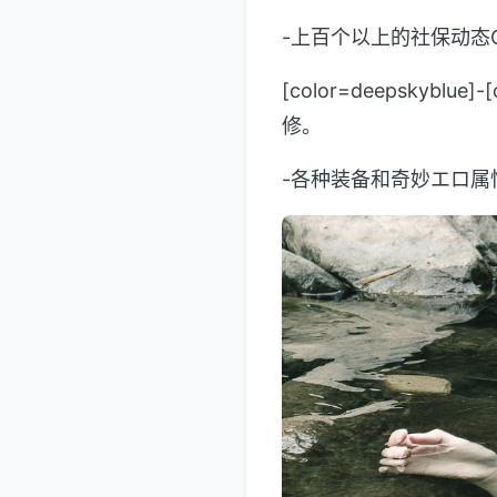
-上百个以上的社保动态
[color=deepskyb
修。
-各种装备和奇妙エロ