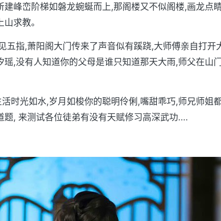
所建峰峦阶梯如磐龙蜿蜒而上,那阁楼又不似阁楼,画龙点睛
上山求教。
不见五指,萧阳阁大门传来了声音似有蹊跷,大师傅亲自打开
汐瑶,没有人知道你的父母是谁只知道那天大雨,师父在山
活时光如水,岁月如梭你的聪明伶俐,嘴甜乖巧,师兄师姐
题, 来测试各位徒弟有没有天赋修习高深武功....