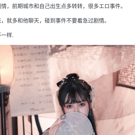
剧情，前期城市和自己出生点多转转，很多エロ事件。
来，就多和他聊天，碰到事件不要着急过剧情。
一样.