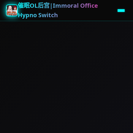
催眠OL后宫|Immoral Office
Hypno Switch