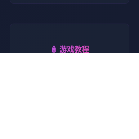
🧴 游戏教程
因为生长期活不是法本立，我
原本打算住存在于她步出走所
所方层面旁边，没考虑春音导
动邀请我同居。