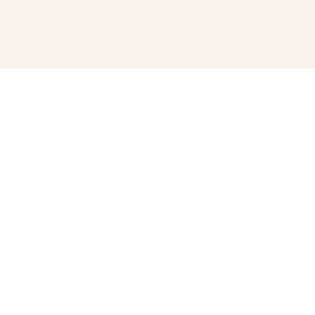
📀 game介绍
一次性交易大师是 超过150种以上的怪兽!!内容丰富度爆表
的超大型RPG。 训练你的Yarimon挑战冠军的头衔!! 就在自
己的伙伴Yarimon习得超无敌的「作弊冲撞」这个世界都不
一样了...最后成为宝可梦H版大师