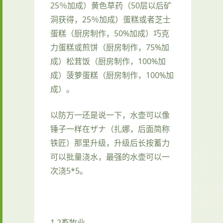
25％加成）黄色草药（50层以后矿
洞获得，25％加成）蛋糕或者芝士
蛋糕（厨房制作，50%加成）巧克
力蛋糕或煎饼（厨房制作，75%加
成）松茸饭（厨房制作，100%加
成）菠萝蛋糕（厨房制作，100%加
成）。
以防万一还是说一下，水壶可以像
锤子一样在ザナ（扎娜，后面简称
铁匠）那里升级，升级后长按蓄力
可以批量浇水，最强的水壶可以一
次浇5*5。
1.2畜牧业