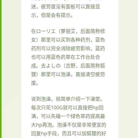
迷，疲劳度没有面板可以直接显
示，但是会有提示。
在ローリエ（萝丽艾，后面简称修
女）那里可以买到各种药剂，蓝色
药剂可以完全消除疲劳影响，蓝药
也可以用蓝色药草在工作台处合
成。去よしの（吉野，后面简称狐
狸）那里可以泡澡，直接清空疲劳
度。
说到泡澡，就简单介绍一下澡堂。
每次只花100G就可以直接把hp回
满，可以先磕一个绿色草药提高最
大hp再泡。泡澡不仅是非常便宜的
回复hp手段，而且可以加狐狸的好