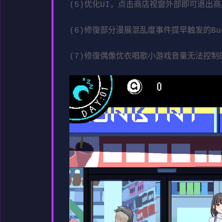
(5)优化UI，点击商店视窗外部即可退出
(6)修復部分漫展混乱度事件提早触发的Bu
(7)修復偶像优衣唱歌小游戏音量无法控制的