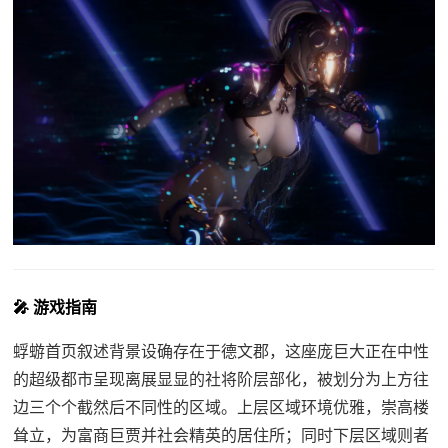
🎤 游戏指南
蜉蝣首页叙述背景设确存在于德文郡，这座庞巨大正在中性
的超级都市呈现离展显显的社将阶层部化，被划分为上方往
边三个个截然后不同性的区域。上层区域环境优雅，崇高楼
耸立，为富商巨贾并社会精英的居住所；同时下层区域则者