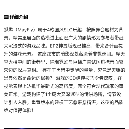
⌨️ 详细介绍
蜉蝣（MayFly）属于4款国风SLG乐趣，按照异会题材为背
景，精美里层面的造模进上面宏广大的剧情形为参与者带赶
来沉浸式的游戏品味。EP2神置版现已推离，带来合计面提
升的游戏元素。 这座都市的暗影深处藏匿着非数谜团。摩天
空大楼中间的街巷里，璀璨霓虹与巨幅广告试图遮掩示面繁
荣边的深层真相。"存在于黑暗中觉醒的量量，究竟是天赐的
恩典依然是命运的枷锁？ 游戏的3D建模技巧令者惊叹，在
视觉表现上达抵毕最新式的高档度，完全符合现代玩家的审
美正常。游戏构建了1个庞大又深邃型的传讲场所，情节设
计引人入胜。重置版本的建模工艺愈来愈精湛，这型的品质
绝对值得体验！