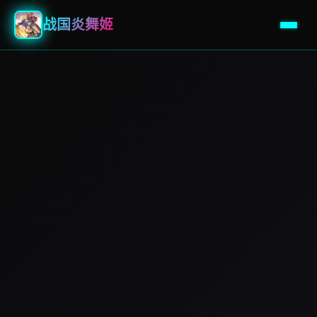
战国炎舞姬